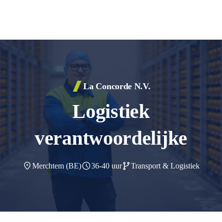
La Concorde N.V.
Finance & Accounting
HR
Logistiek
IT
Stages
Productie
verantwoordelijke
Traineeships
Quality Assurance
Safety, Health & Environment
Sales
Merchtem (BE)
36-40 uur
Transport & Logistiek
Supply Chain
Techniek
Transport & Logistiek
Technologie