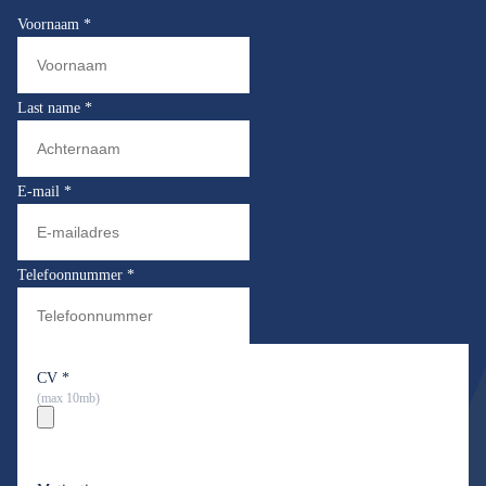
Voornaam
*
Last name
*
E-mail
*
Telefoonnummer
*
CV
*
(max 10mb)