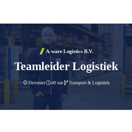
A-ware Logistics B.V.
Finance & Accounting
HR
Teamleider Logistiek
IT
Stages
Productie
Traineeships
Deventer
40 uur
Transport & Logistiek
Quality Assurance
Safety, Health & Environment
Sales
Supply Chain
Techniek
Transport & Logistiek
Technologie