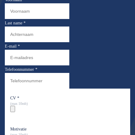
Last name
*
E-mail
*
Telefoonnummer
*
CV
*
(max 10mb)
Motivatie
(max 10mb)