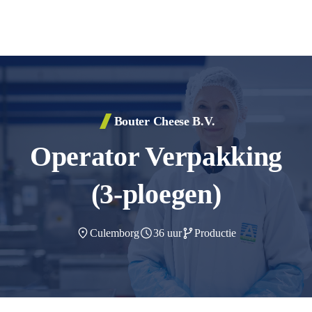
Bouter Cheese B.V.
Finance & Accounting
HR
Operator Verpakking
IT
Stages
Productie
(3-ploegen)
Traineeships
Quality Assurance
Safety, Health & Environment
Sales
Culemborg
36 uur
Productie
Supply Chain
Techniek
Transport & Logistiek
Technologie