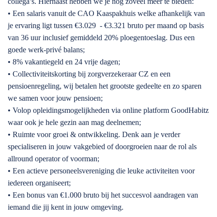
collega’s. Hiernaast hebben we je nog zoveel meer te bieden:
• Een salaris vanuit de CAO Kaaspakhuis welke afhankelijk van
je ervaring ligt tussen €3.029 - €3.321 bruto per maand op basis
van 36 uur inclusief gemiddeld 20% ploegentoeslag. Dus een
goede werk-privé balans;
• 8% vakantiegeld en 24 vrije dagen;
• Collectiviteitskorting bij zorgverzekeraar CZ en een
pensioenregeling, wij betalen het grootste gedeelte en zo sparen
we samen voor jouw pensioen;
• Volop opleidingsmogelijkheden via online platform GoodHabitz
waar ook je hele gezin aan mag deelnemen;
• Ruimte voor groei & ontwikkeling. Denk aan je verder
specialiseren in jouw vakgebied of doorgroeien naar de rol als
allround operator of voorman;
• Een actieve personeelsvereniging die leuke activiteiten voor
iedereen organiseert;
• Een bonus van €1.000 bruto bij het succesvol aandragen van
iemand die jij kent in jouw omgeving.