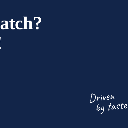
match?
!