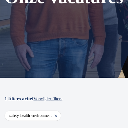
1
filters actief
Verwijder filters
safety-health-environment